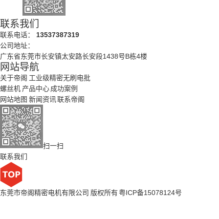
联系我们
联系电话：
13537387319
公司地址：
广东省东莞市长安镇太安路长安段1438号B栋4楼
网站导航
关于帝阁
工业级精密无刷电批
螺丝机
产品中心
成功案例
网站地图
新闻资讯
联系帝阁
扫一扫
联系我们
东莞市帝阁精密电机有限公司
版权所有
粤ICP备15078124号